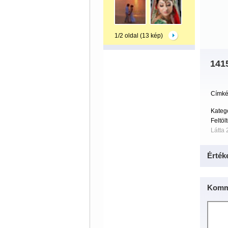
1/2 oldal (13 kép)
141
Címké
Kateg
Feltöl
Látta 
Érték
Komm