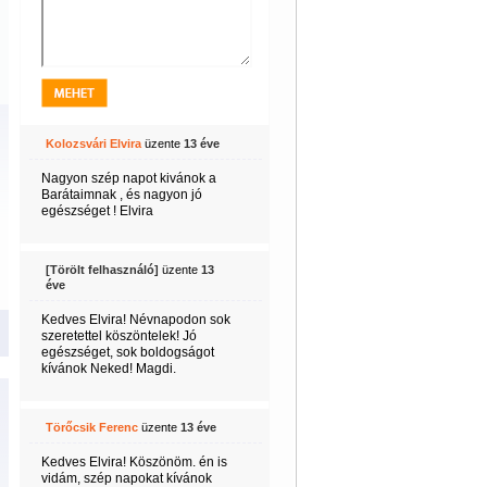
Kolozsvári Elvira
üzente
13 éve
Nagyon szép napot kivánok a
Barátaimnak , és nagyon jó
egészséget ! Elvira
[Törölt felhasználó]
üzente
13
éve
Kedves Elvira! Névnapodon sok
szeretettel köszöntelek! Jó
egészséget, sok boldogságot
kívánok Neked! Magdi.
Törőcsik Ferenc
üzente
13 éve
Kedves Elvira! Köszönöm. én is
vidám, szép napokat kívánok