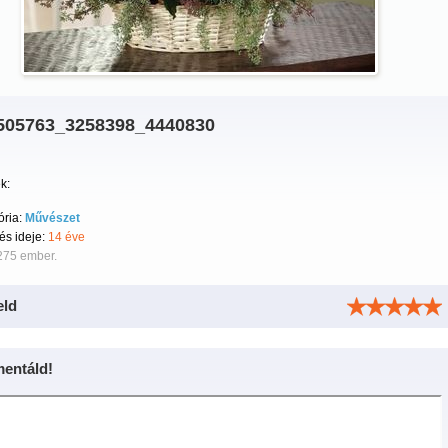
505763_3258398_4440830
k:
ória:
Művészet
tés ideje:
14 éve
275 ember.
eld
entáld!