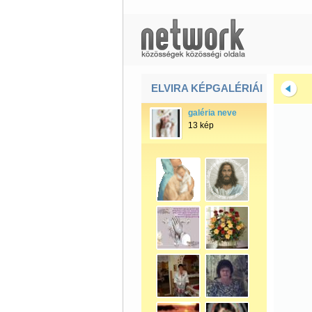
ELVIRA KÉPGALÉRIÁI
galéria neve
13 kép