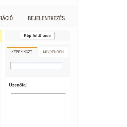
Kép feltöltése
KÉPEK KÖZT
MINDENBEN
Üzenőfal