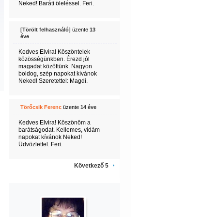
Neked! Baráti öleléssel. Feri.
[Törölt felhasználó]
üzente
13
éve
Kedves Elvira! Köszöntelek
közösségünkben. Érezd jól
magadat közöttünk. Nagyon
boldog, szép napokat kívánok
Neked! Szeretettel: Magdi.
Törőcsik Ferenc
üzente
14 éve
Kedves Elvira! Köszönöm a
barátságodat. Kellemes, vidám
napokat kívánok Neked!
Üdvözlettel. Feri.
Következő 5