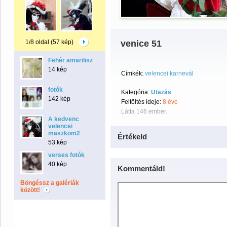
1/8 oldal (57 kép)
venice 51
Fehér amarilisz
14 kép
Címkék:
velencei karnevál
fotók
Kategória:
Utazás
142 kép
Feltöltés ideje:
8 éve
Látta 146 ember.
A kedvenc
velencei
maszkom2
Értékeld
53 kép
verses fotók
40 kép
Kommentáld!
Böngéssz a galériák
között!