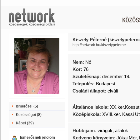
Kiszely Péterné (kiszelypetern
http://network.hu/kiszelypeterne
Nem:
Nő
Kor:
76
Születésnap:
december 19.
Település:
Budapest
Családi állapot:
elvált
Ismerősei
(5)
Általános iskola:
XX.ker.Kossuth
Középiskola:
XVIII.ker. Kassi 
Közösségei
(8)
Képei
(39)
Hobbijaim:
virágok, állatok
Kedvenc könyveim:
Jókai Mór, 
Ismerősnek jelölöm