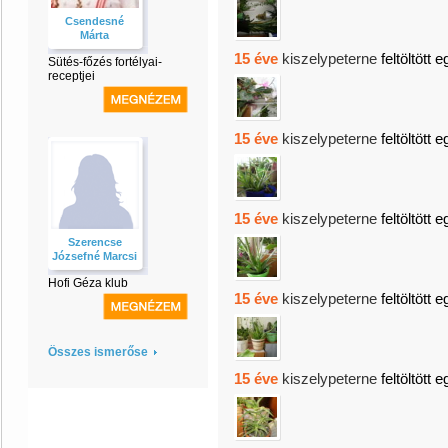
Csendesné
Márta
15 éve
kiszelypeterne
feltöltött 
Sütés-főzés fortélyai-
receptjei
15 éve
kiszelypeterne
feltöltött 
15 éve
kiszelypeterne
feltöltött 
Szerencse
Józsefné Marcsi
Hofi Géza klub
15 éve
kiszelypeterne
feltöltött 
Összes ismerőse
15 éve
kiszelypeterne
feltöltött 