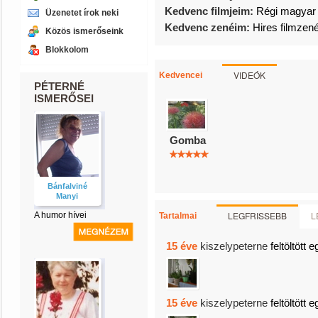
Kedvenc filmjeim:
Régi magyar 
Üzenetet írok neki
Kedvenc zenéim:
Hires filmzen
Közös ismerőseink
Blokkolom
VIDEÓK
Kedvencei
PÉTERNÉ
ISMERŐSEI
Gomba
Bánfalviné
Manyi
LEGFRISSEBB
L
A humor hívei
Tartalmai
15 éve
kiszelypeterne
feltöltött 
15 éve
kiszelypeterne
feltöltött 