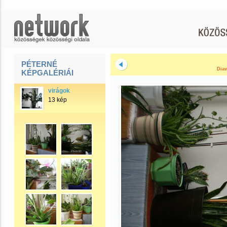
PÉTERNÉ
Diav
KÉPGALÉRIÁI
virágok
13 kép