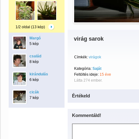
1/2 oldal (13 kép)
virág sarok
Margó
5 kép
család
Címkék:
virágok
8 kép
Kategória:
Saját
kirándulás
Feltöltés ideje:
15 éve
6 kép
Látta 274 ember.
cicák
Értékeld
7 kép
Kommentáld!