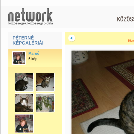
PÉTERNÉ
Diav
KÉPGALÉRIÁI
Margó
5 kép