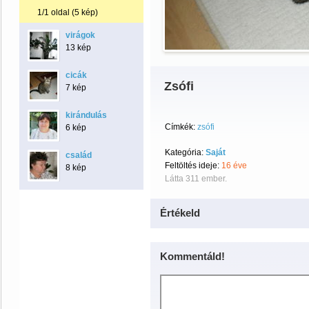
1/1 oldal (5 kép)
virágok
13 kép
cicák
Zsófi
7 kép
kirándulás
Címkék:
zsófi
6 kép
Kategória:
Saját
család
Feltöltés ideje:
16 éve
8 kép
Látta 311 ember.
Értékeld
Kommentáld!