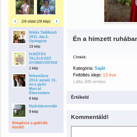
2/4 oldal (28 kép)
Nótás Találkozó
2011. ápr.2.
Én a hímzett ruhába
Gyöngyös
19 kép
IV.NÓTÁS
Címkék:
TALÁLKOZÓ
GYÖNGYÖSTARJÁNBAN
Kategória:
Saját
2 kép
Feltöltés ideje:
13 éve
Nótaműsor
2014. január 31-
Látta 340 ember.
én a győri
Marcal
Étteremben
Értékeld
6 kép
Nyárádszeredán
9 kép
Kommentáld!
Böngéssz a galériák
között!