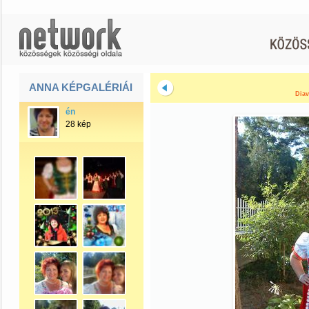
ANNA KÉPGALÉRIÁI
Diav
én
28 kép