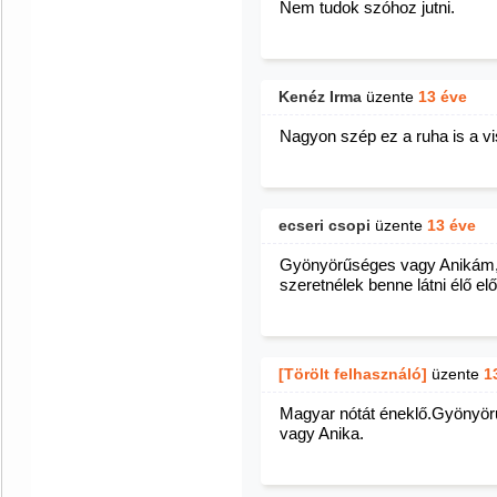
Nem tudok szóhoz jutni.
Kenéz Irma
üzente
13 éve
Nagyon szép ez a ruha is a vis
ecseri csopi
üzente
13 éve
Gyönyörűséges vagy Anikám, m
szeretnélek benne látni élő elő
[Törölt felhasználó]
üzente
1
Magyar nótát éneklő.Gyönyör
vagy Anika.