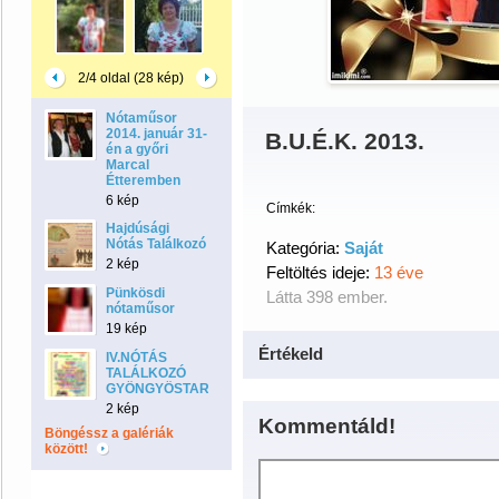
2/4 oldal (28 kép)
Nótaműsor
2014. január 31-
B.U.É.K. 2013.
én a győri
Marcal
Étteremben
6 kép
Címkék:
Hajdúsági
Nótás Találkozó
Kategória:
Saját
2 kép
Feltöltés ideje:
13 éve
Pünkösdi
Látta 398 ember.
nótaműsor
19 kép
Értékeld
IV.NÓTÁS
TALÁLKOZÓ
GYÖNGYÖSTARJÁNBAN
2 kép
Kommentáld!
Böngéssz a galériák
között!