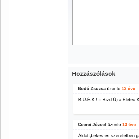
Hozzászólások
Bodó Zsuzsa
üzente
13 éve
B.Ú.É.K ! = Bízd Újra Életed K
Cserei József
üzente
13 éve
Áldott,békés és szeretetben ga