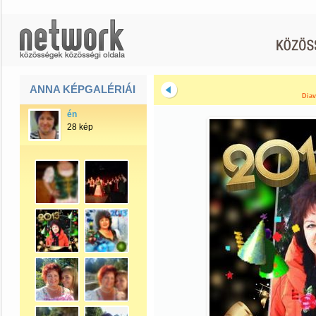
ANNA KÉPGALÉRIÁI
Diav
én
28 kép