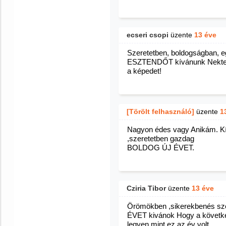
ecseri csopi
üzente
13 éve
Szeretetben, boldogságban, 
ESZTENDŐT kívánunk Nektek, 
a képedet!
[Törölt felhasználó]
üzente
1
Nagyon édes vagy Anikám. Kí
,szeretetben gazdag
BOLDOG ÚJ ÉVET.
Cziria Tibor
üzente
13 éve
Örömökben ,sikerekbenés s
ÉVET kivánok Hogy a következ
legyen mint ez az év volt