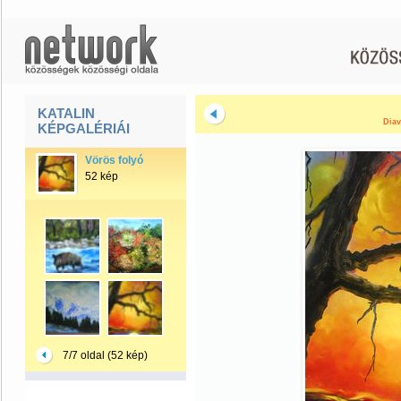
KATALIN
Diav
KÉPGALÉRIÁI
Vörös folyó
52 kép
7/7 oldal (52 kép)