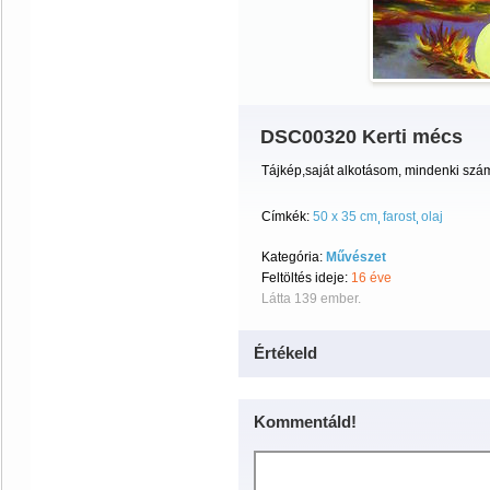
DSC00320 Kerti mécs
Tájkép,saját alkotásom, mindenki szá
Címkék:
50 x 35 cm
farost
olaj
Kategória:
Művészet
Feltöltés ideje:
16 éve
Látta 139 ember.
Értékeld
Kommentáld!