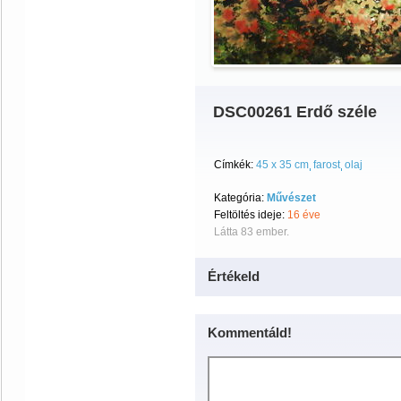
DSC00261 Erdő széle
Címkék:
45 x 35 cm
farost
olaj
Kategória:
Művészet
Feltöltés ideje:
16 éve
Látta 83 ember.
Értékeld
Kommentáld!