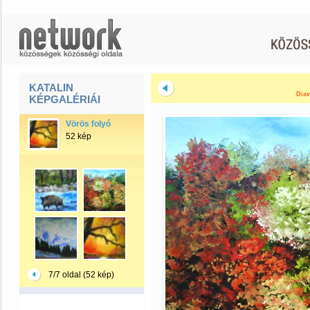
KATALIN
Diav
KÉPGALÉRIÁI
Vörös folyó
52 kép
7/7 oldal (52 kép)