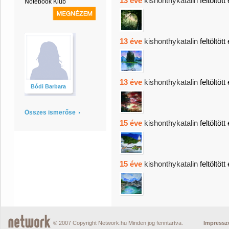
13 éve
kishonthykatalin
feltöltött
Notebook Klub
13 éve
kishonthykatalin
feltöltött
13 éve
kishonthykatalin
feltöltött
Bódi Barbara
Összes ismerőse
15 éve
kishonthykatalin
feltöltött
15 éve
kishonthykatalin
feltöltött
© 2007 Copyright Network.hu Minden jog fenntartva.
Impress