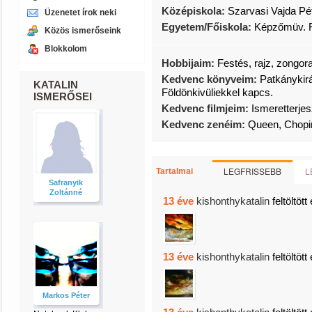
Középiskola:
Szarvasi Vajda P
Üzenetet írok neki
Egyetem/Főiskola:
Képzőmüv. F
Közös ismerőseink
Blokkolom
Hobbijaim:
Festés, rajz, zongor
Kedvenc könyveim:
Patkánykir
KATALIN
Földönkivüliekkel kapcs.
ISMERŐSEI
Kedvenc filmjeim:
Ismeretterjes
Kedvenc zenéim:
Queen, Chopin
LEGFRISSEBB
L
Tartalmai
Safranyik
Zoltánné
13 éve
kishonthykatalin
feltöltött
13 éve
kishonthykatalin
feltöltött
Markos Péter