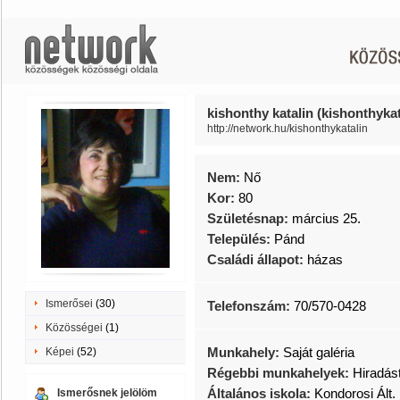
kishonthy katalin (kishonthykat
http://network.hu/kishonthykatalin
Nem:
Nő
Kor:
80
Születésnap:
március 25.
Település:
Pánd
Családi állapot:
házas
Ismerősei
(30)
Telefonszám:
70/570-0428
Közösségei
(1)
Munkahely:
Saját galéria
Képei
(52)
Régebbi munkahelyek:
Hiradás
Általános iskola:
Kondorosi Ált. 
Ismerősnek jelölöm