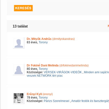
13 találat
Dr. Mityók András
(drmityokandras)
83 éves,
Torony
Dr Fokiné Dani Melinda
(drfokinedanimelinda)
80 éves,
Torony
Közösségei:
VERSEK-VIRÁGOK-VIDEÓK
,
Minden ami saját k
veszek NETWORK téri piac
Erényi Kyli
(erenyi)
78 éves,
Torony
Közösségei:
Párizs Szerelmesei
,
Amatör festök és faesztergá