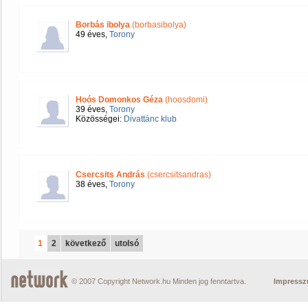
Borbás ibolya
(borbasibolya)
49 éves,
Torony
Hoós Domonkos Géza
(hoosdomi)
39 éves,
Torony
Közösségei:
Divattánc klub
Csercsits András
(csercsitsandras)
38 éves,
Torony
1
2
következő
utolsó
© 2007 Copyright Network.hu Minden jog fenntartva.
Impress