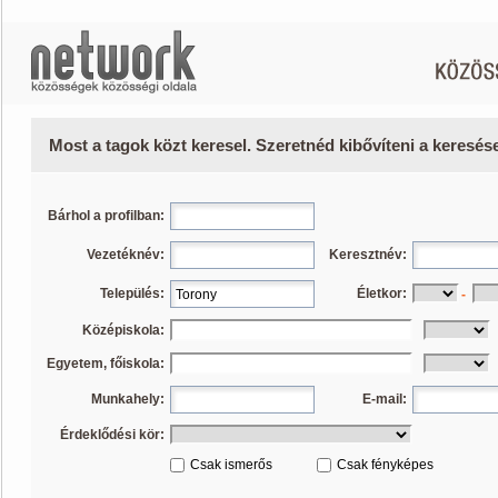
Most a tagok közt keresel. Szeretnéd kibővíteni a keresé
Bárhol a profilban:
Vezetéknév:
Keresztnév:
Település:
Életkor:
-
Középiskola:
Egyetem, főiskola:
Munkahely:
E-mail:
Érdeklődési kör:
Csak ismerős
Csak fényképes