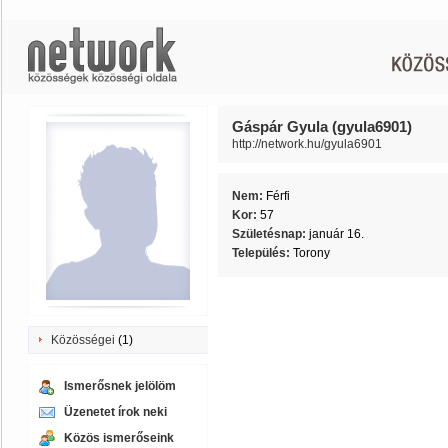
Gáspár Gyula (gyula6901)
http://network.hu/gyula6901
Nem:
Férfi
Kor:
57
Születésnap:
január 16.
Település:
Torony
Közösségei
(1)
Ismerősnek jelölöm
Üzenetet írok neki
Közös ismerőseink