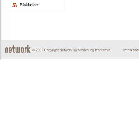
Blokkolom
© 2007 Copyright Network.hu Minden jog fenntartva.
Impress