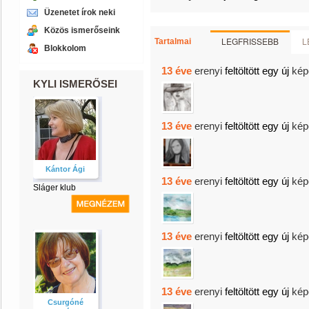
Üzenetet írok neki
Közös ismerőseink
LEGFRISSEBB
L
Tartalmai
Blokkolom
13 éve
erenyi
feltöltött egy új
kép
KYLI ISMERŐSEI
13 éve
erenyi
feltöltött egy új
kép
Kántor Ági
13 éve
erenyi
feltöltött egy új
kép
Sláger klub
13 éve
erenyi
feltöltött egy új
kép
13 éve
erenyi
feltöltött egy új
kép
Csurgóné