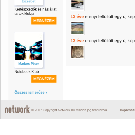
Erzsébet
Kertészkedők és háziállat
tartók klubja
13 éve
erenyi
feltöltött egy új
kép
13 éve
erenyi
feltöltött egy új
kép
Markos Péter
Notebook Klub
Összes ismerőse
© 2007 Copyright Network.hu Minden jog fenntartva.
Impress