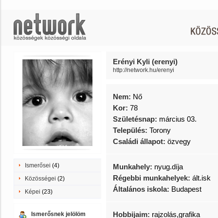
Erényi Kyli (erenyi)
http://network.hu/erenyi
Nem:
Nő
Kor:
78
Születésnap:
március 03.
Település:
Torony
Családi állapot:
özvegy
Ismerősei
(4)
Munkahely:
nyug.díja
Régebbi munkahelyek:
ált.isk
Közösségei
(2)
Általános iskola:
Budapest
Képei
(23)
Hobbijaim:
rajzolás,grafika
Ismerősnek jelölöm