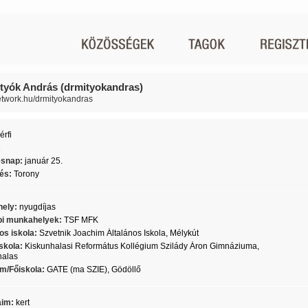
ityók András (drmityokandras)
network.hu/drmityokandras
érfi
3
ésnap:
január 25.
lés:
Torony
ely:
nyugdíjas
i munkahelyek:
TSF MFK
os iskola:
Szvetnik Joachim Általános Iskola, Mélykút
skola:
Kiskunhalasi Református Kollégium Szilády Áron Gimnáziuma,
halas
m/Főiskola:
GATE (ma SZIE), Gödöllő
aim:
kert