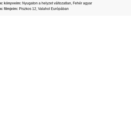
c könyveim:
Nyugaton a helyzet változatlan, Fehér agyar
c filmjeim:
Piszkos 12, Valahol Európában