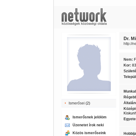
Dr. M
http://
Nem:
F
Kor:
8
Szület
Telepü
Munkah
Régebb
Általán
Ismerősei
(2)
Középi
Kiskun
Ismerősnek jelölöm
Egyete
Üzenetet írok neki
Közös ismerőseink
Hobbij