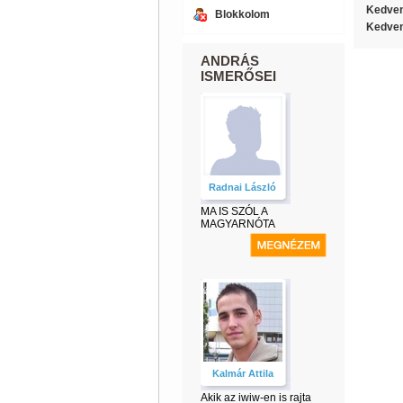
Kedven
Blokkolom
Kedven
ANDRÁS
ISMERŐSEI
Radnai László
MA IS SZÓL A
MAGYARNÓTA
Kalmár Attila
Akik az iwiw-en is rajta