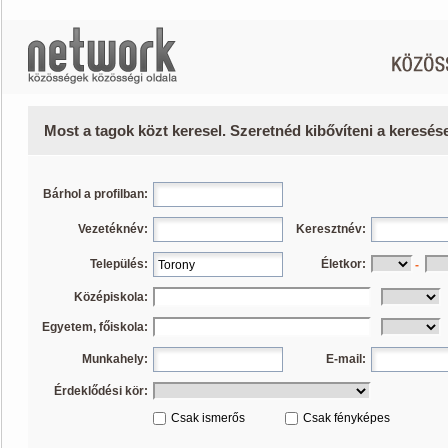
Most a tagok közt keresel. Szeretnéd kibővíteni a keresé
Bárhol a profilban:
Vezetéknév:
Keresztnév:
Település:
Életkor:
-
Középiskola:
Egyetem, főiskola:
Munkahely:
E-mail:
Érdeklődési kör:
Csak ismerős
Csak fényképes