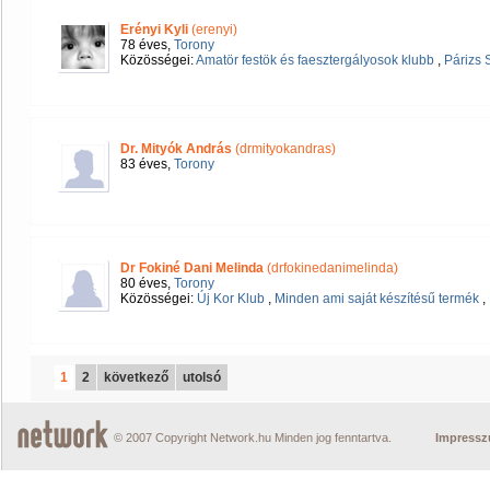
Erényi Kyli
(erenyi)
78 éves,
Torony
Közösségei:
Amatör festök és faesztergályosok klubb
,
Párizs 
Dr. Mityók András
(drmityokandras)
83 éves,
Torony
Dr Fokiné Dani Melinda
(drfokinedanimelinda)
80 éves,
Torony
Közösségei:
Új Kor Klub
,
Minden ami saját készítésű termék
,
1
2
következő
utolsó
© 2007 Copyright Network.hu Minden jog fenntartva.
Impress