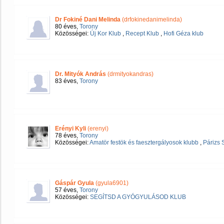
Dr Fokiné Dani Melinda
(drfokinedanimelinda)
80 éves,
Torony
Közösségei:
Új Kor Klub
,
Recept Klub
,
Hofi Géza klub
Dr. Mityók András
(drmityokandras)
83 éves,
Torony
Erényi Kyli
(erenyi)
78 éves,
Torony
Közösségei:
Amatör festök és faesztergályosok klubb
,
Párizs 
Gáspár Gyula
(gyula6901)
57 éves,
Torony
Közösségei:
SEGÍTSD A GYÓGYULÁSOD KLUB