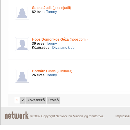
Gecse Judit
(gecsejudit)
62 éves,
Torony
Hoós Domonkos Géza
(hoosdomi)
39 éves,
Torony
Közösségei:
Divattánc klub
Horváth Cintia
(Cinita03)
26 éves,
Torony
1
2
következő
utolsó
© 2007 Copyright Network.hu Minden jog fenntartva.
Impress