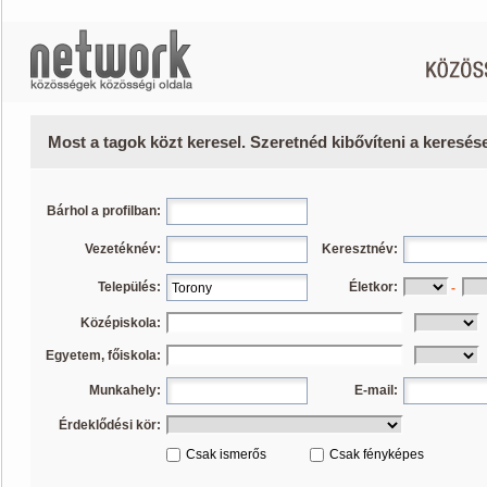
Most a tagok közt keresel. Szeretnéd kibővíteni a keresé
Bárhol a profilban:
Vezetéknév:
Keresztnév:
Település:
Életkor:
-
Középiskola:
Egyetem, főiskola:
Munkahely:
E-mail:
Érdeklődési kör:
Csak ismerős
Csak fényképes