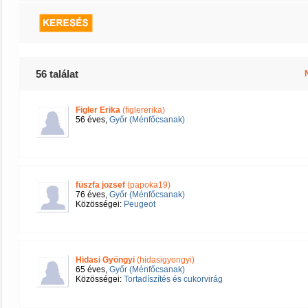
56 találat
Figler Erika
(figlererika)
56 éves,
Győr (Ménfőcsanak)
füszfa jozsef
(papoka19)
76 éves,
Győr (Ménfőcsanak)
Közösségei:
Peugeot
Hidasi Gyöngyi
(hidasigyongyi)
65 éves,
Győr (Ménfőcsanak)
Közösségei:
Tortadíszítés és cukorvirág