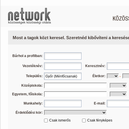
Most a tagok közt keresel. Szeretnéd kibővíteni a keresé
Bárhol a profilban:
Vezetéknév:
Keresztnév:
Település:
Életkor:
-
Középiskola:
Egyetem, főiskola:
Munkahely:
E-mail:
Érdeklődési kör:
Csak ismerős
Csak fényképes