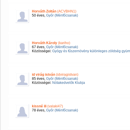
Horváth Zoltán
(ACVBHN1)
50 éves,
Győr (Ménfőcsanak)
Horváth Károly
(kariho)
67 éves,
Győr (Ménfőcsanak)
Közösségei:
Gyógy és fűszernövény különleges zöldség gyümöl
id virág istván
(idviragistvan)
85 éves,
Győr (Ménfőcsanak)
Közösségei:
Nótakedvelők Klubja
kissné ili
(valaki47)
78 éves,
Győr (Ménfőcsanak)