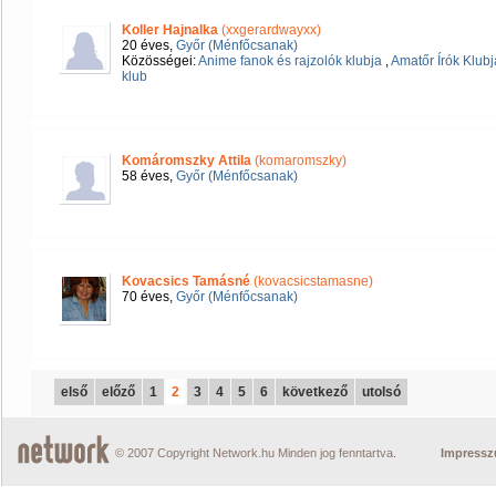
Koller Hajnalka
(xxgerardwayxx)
20 éves,
Győr (Ménfőcsanak)
Közösségei:
Anime fanok és rajzolók klubja
,
Amatőr Írók Klubj
klub
Komáromszky Attila
(komaromszky)
58 éves,
Győr (Ménfőcsanak)
Kovacsics Tamásné
(kovacsicstamasne)
70 éves,
Győr (Ménfőcsanak)
első
előző
1
2
3
4
5
6
következő
utolsó
© 2007 Copyright Network.hu Minden jog fenntartva.
Impress