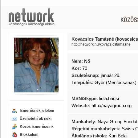
Kovacsics Tamásné (kovacsic
http://network.hu/kovacsicstamasne
Nem:
Nő
Kor:
70
Születésnap:
január 29.
Település:
Győr (Ménfőcsanak)
MSN/Skype:
lidia.bacsi
Website:
http://nayagroup.org
Ismerősnek jelölöm
Üzenetet írok neki
Munkahely:
Naya Group Fundat
Közös ismerőseink
Régebbi munkahelyek:
Swiss C
Blokkolom
Általános iskola:
Kun Béla