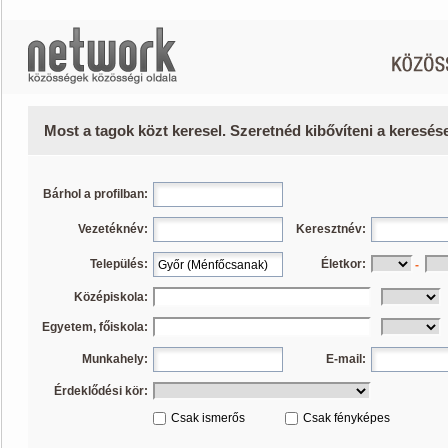
Most a tagok közt keresel. Szeretnéd kibővíteni a keresé
Bárhol a profilban:
Vezetéknév:
Keresztnév:
Település:
Életkor:
-
Középiskola:
Egyetem, főiskola:
Munkahely:
E-mail:
Érdeklődési kör:
Csak ismerős
Csak fényképes