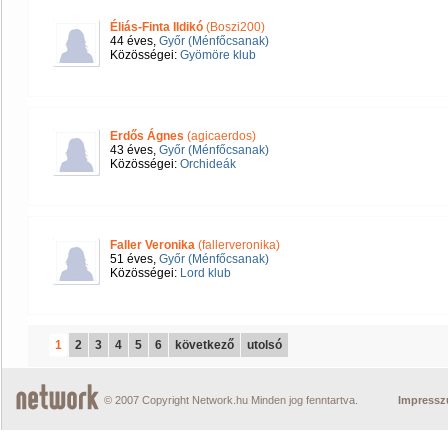
Éliás-Finta Ildikó
(Boszi200)
44 éves,
Győr (Ménfőcsanak)
Közösségei:
Gyömöre klub
Erdős Ágnes
(agicaerdos)
43 éves,
Győr (Ménfőcsanak)
Közösségei:
Orchideák
Faller Veronika
(fallerveronika)
51 éves,
Győr (Ménfőcsanak)
Közösségei:
Lord klub
1
2
3
4
5
6
következő
utolsó
© 2007 Copyright Network.hu Minden jog fenntartva.
Impress