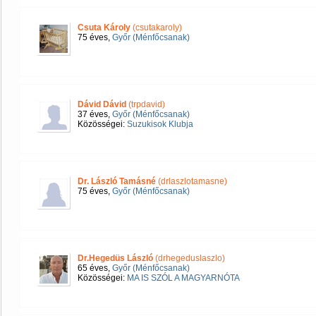
Csuta Károly
(csutakaroly)
75 éves,
Győr (Ménfőcsanak)
Dávid Dávid
(trpdavid)
37 éves,
Győr (Ménfőcsanak)
Közösségei:
Suzukisok Klubja
Dr. László Tamásné
(drlaszlotamasne)
75 éves,
Győr (Ménfőcsanak)
Dr.Hegedüs László
(drhegeduslaszlo)
65 éves,
Győr (Ménfőcsanak)
Közösségei:
MA IS SZÓL A MAGYARNÓTA