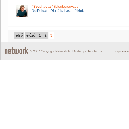
"Széphavas"
(blogbejegyzés)
NetPolgár - Digitális Irástudó klub
első
előző
1
2
3
© 2007 Copyright Network.hu Minden jog fenntartva.
Impress