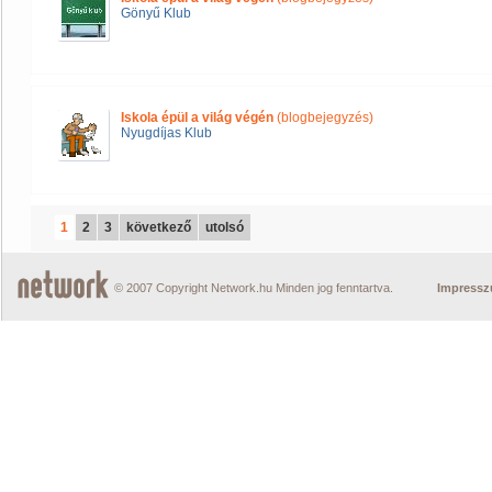
Gönyű Klub
Iskola épül a világ végén
(blogbejegyzés)
Nyugdíjas Klub
1
2
3
következő
utolsó
© 2007 Copyright Network.hu Minden jog fenntartva.
Impress