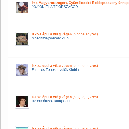
Ima Magyarországért, Gyümölcsoltó Boldogasszony ünnep
JÖJJÖN EL A TE ORSZÁGOD
Iskola épül a világ végén
(blogbejegyzés)
Mosonmagyaróvár klub
Iskola épül a világ végén
(blogbejegyzés)
Film - és Zenekedvelők Klubja
Iskola épül a világ végén
(blogbejegyzés)
Reformátusok klubja klub
Iskola épül a világ végén
(blogbejegyzés)