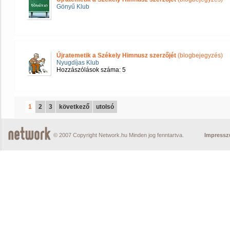
Gönyű Klub
Újratemetik a Székely Himnusz szerzőjét
(blogbejegyzés)
Nyugdíjas Klub
Hozzászólások száma: 5
1
2
3
következő
utolsó
© 2007 Copyright Network.hu Minden jog fenntartva.
Impress