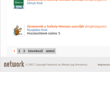
Gönyű Klub
Újratemetik a Székely Himnusz szerzőjét
(blogbejegyzés)
Nyugdíjas Klub
Hozzászólások száma: 5
1
2
3
következő
utolsó
© 2007 Copyright Network.hu Minden jog fenntartva.
Impress