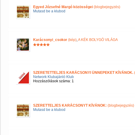
Egyed Józsefné Margó közösségei
(blogbejegyzés)
Mutasd be a klubod
Karácsonyi_csokor
(kép)
,
A KÉK BOLYGÓ VILÁGA
SZERETETTELJES KARÁCSONYI ÜNNEPEKET KÍVÁNOK.
Network Klubajánló Klub
Hozzászólások száma: 1
SZERETTELJES KARÁCSONYT KÍVÁNOK:
(blogbejegyzés)
Mutasd be a klubod