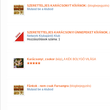
SZERETTELJES KARÁCSONYT KÍVÁNOK:
(blogbejegyzés)
Mutasd be a klubod
SZERETETTELJES KARÁCSONYI ÜNNEPEKET KÍVÁNOK.
Network Klubajánló Klub
Hozzászólások száma: 1
Karácsonyi_csokor
(kép)
,
A KÉK BOLYGÓ VILÁGA
Fánkok - nem csak Farsangra
(blogbejegyzés)
Mutasd be a klubod