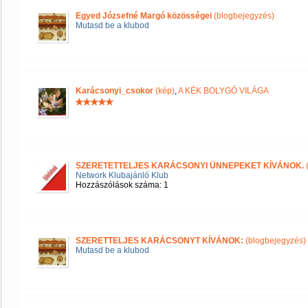
Egyed Józsefné Margó közösségei
(blogbejegyzés)
Mutasd be a klubod
Karácsonyi_csokor
(kép)
,
A KÉK BOLYGÓ VILÁGA
SZERETETTELJES KARÁCSONYI ÜNNEPEKET KÍVÁNOK.
Network Klubajánló Klub
Hozzászólások száma: 1
SZERETTELJES KARÁCSONYT KÍVÁNOK:
(blogbejegyzés)
Mutasd be a klubod