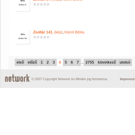
Zsoltár 141.
(kép)
,
Károli Biblia
első
előző
1
2
3
4
5
6
7
...
2755
következő
utolsó
© 2007 Copyright Network.hu Minden jog fenntartva.
Impress