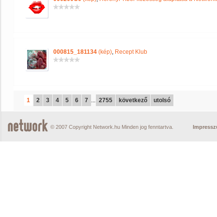
000815_181134
(kép)
,
Recept Klub
1
2
3
4
5
6
7
...
2755
következő
utolsó
© 2007 Copyright Network.hu Minden jog fenntartva.
Impress