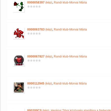
0000058397
(kép)
,
Randi klub-Morvai Mária
0000063783
(kép)
,
Randi klub-Morvai Mária
0000067827
(kép)
,
Randi klub-Morvai Mária
0000112945
(kép)
,
Randi klub-Morvai Mária
000200C0
(kép)
,
Herényi Tibor közösség alapítása a Network