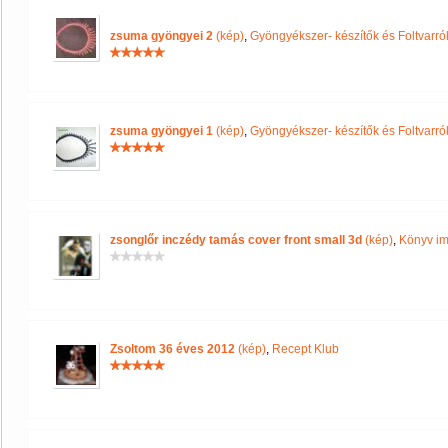
zsuma gyöngyei 2
(kép)
,
Gyöngyékszer- készítők és Foltvarr
zsuma gyöngyei 1
(kép)
,
Gyöngyékszer- készítők és Foltvarr
zsonglőr inczédy tamás cover front small 3d
(kép)
,
Könyv im
Zsoltom 36 éves 2012
(kép)
,
Recept Klub