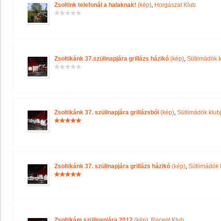
Zsoltink telefonál a halaknak!
(kép)
,
Horgászat Klub
Zsoltikánk 37.szülinapjára grillázs házikó
(kép)
,
Sütiimádók k
Zsoltikánk 37. szülinapjára grillázsból
(kép)
,
Sütiimádók klub
Zsoltikánk 37. szülinapjára grillázs házikó
(kép)
,
Sütiimádók 
Zsoltikám szülinapjára 2012
(kép)
,
Recept Klub