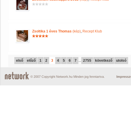
Zsoltika 1 éves Thomas
(kép)
,
Recept Klub
első
előző
1
2
3
4
5
6
7
...
2755
következő
utolsó
© 2007 Copyright Network.hu Minden jog fenntartva.
Impress