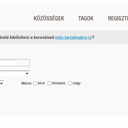
tnéd kibővíteni a keresésed
más tartalmakra is
?
kicsi
közepes
nagy
Méret: