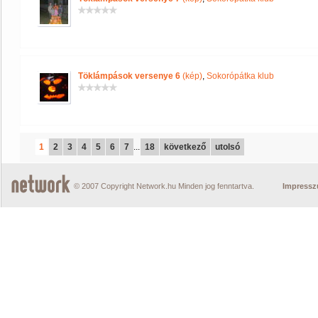
Töklámpások versenye 6
(kép)
,
Sokorópátka klub
1
2
3
4
5
6
7
...
18
következő
utolsó
© 2007 Copyright Network.hu Minden jog fenntartva.
Impress