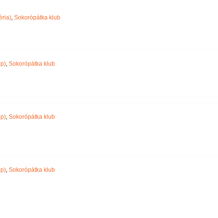
Név szerint
ria)
,
Sokorópátka klub
p)
,
Sokorópátka klub
p)
,
Sokorópátka klub
p)
,
Sokorópátka klub