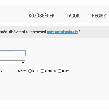
tnéd kibővíteni a keresésed
más tartalmakra is
?
kicsi
közepes
nagy
Méret: