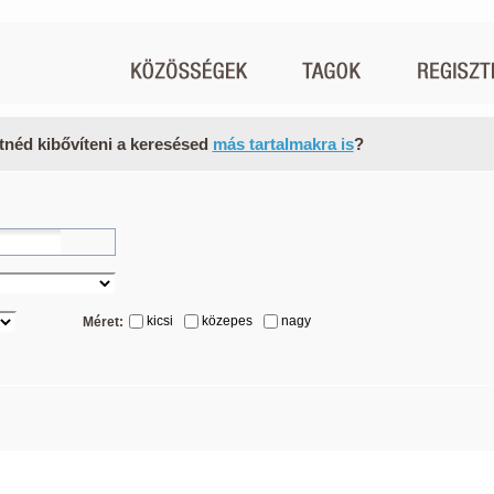
tnéd kibővíteni a keresésed
más tartalmakra is
?
kicsi
közepes
nagy
Méret: