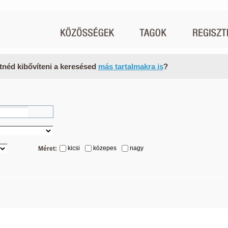
tnéd kibővíteni a keresésed
más tartalmakra is
?
kicsi
közepes
nagy
Méret: