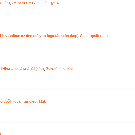
p
(kép)
,
ZARÁNDOKLAT - Élő egyház
i Hivatalban az ünnepélyes fogadás után
(kép)
,
Sokorópátka klub
 Hivatal bejáratánál
(kép)
,
Sokorópátka klub
délyből
(kép)
,
Tárnokréti klub
i