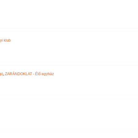
Név szerint
yi klub
p)
,
ZARÁNDOKLAT - Élő egyház