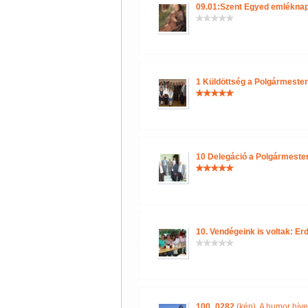
09.01:Szent Egyed emlékna
1 Küldöttség a Polgármester
10 Delegáció a Polgármesteri
10. Vendégeink is voltak: Er
100_0282
(kép)
,
A humor híve