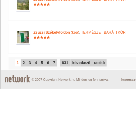
Zsuzsi Székelyföldön
(kép)
,
TERMÉSZET BARÁTI KÖR
1
2
3
4
5
6
7
...
831
következő
utolsó
© 2007 Copyright Network.hu Minden jog fenntartva.
Impress