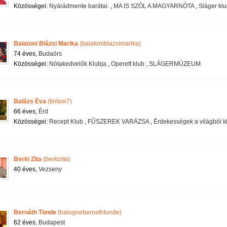
Közösségei:
Nyárádmente barátai.
,
MA IS SZÓL A MAGYARNÓTA
,
Sláger klu
Balatoni Blázsi Marika
(balatoniblazsimarika)
74 éves,
Budaörs
Közösségei:
Nótakedvelők Klubja
,
Operett klub
,
SLÁGERMÚZEUM
Balázs Éva
(tintam7)
66 éves,
Érd
Közösségei:
Recept Klub
,
FŰSZEREK VARÁZSA
,
Érdekességek a világból k
Berki Zita
(berkizita)
40 éves,
Vezseny
Bernáth Tünde
(balognebernathtunde)
62 éves,
Budapest