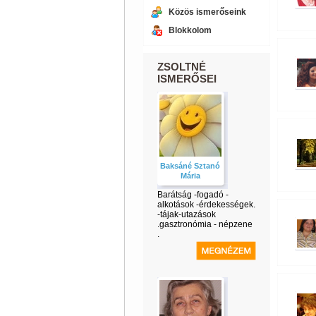
Közös ismerőseink
Blokkolom
ZSOLTNÉ
ISMERŐSEI
Baksáné Sztanó
Mária
Barátság -fogadó -
alkotások -érdekességek.
-tájak-utazások
.gasztronómia - népzene
.