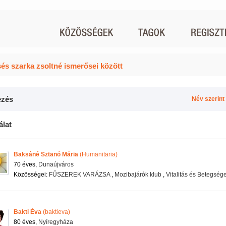
és szarka zsoltné ismerősei között
zés
Név szerint
álat
Baksáné Sztanó Mária
(Humanitaria)
70 éves,
Dunaújváros
Közösségei:
FŰSZEREK VARÁZSA
,
Mozibajárók klub
,
Vitalitás és Betegség
Bakti Éva
(baktieva)
80 éves,
Nyíregyháza