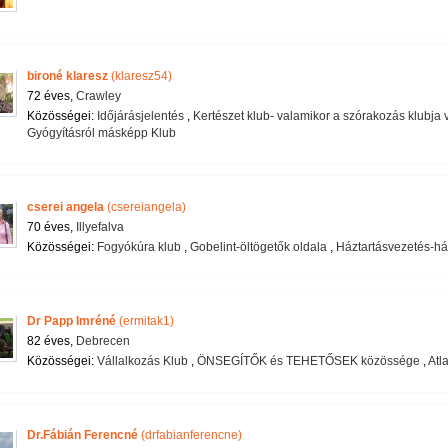
bironé klaresz
(klaresz54)
72 éves,
Crawley
Közösségei:
Időjárásjelentés
,
Kertészet klub- valamikor a szórakozás klubja v
Gyógyításról másképp Klub
cserei angela
(csereiangela)
70 éves,
Illyefalva
Közösségei:
Fogyókúra klub
,
Gobelint-öltögetők oldala
,
Háztartásvezetés-ház
Dr Papp Imréné
(ermitak1)
82 éves,
Debrecen
Közösségei:
Vállalkozás Klub
,
ÖNSEGÍTŐK és TEHETŐSEK közössége
,
Atl
Dr.Fábián Ferencné
(drfabianferencne)