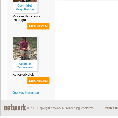
Cserhátiné
Varga Katalin
Mocsári Hibiszkusz
Rajongók
Kelemen
Zsuzsanna
Kutyakedvelők
Összes ismerőse
© 2007 Copyright Network.hu Minden jog fenntartva.
Impress