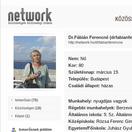
Dr.Fábián Ferencné (drfabianf
http://network.hu/drfabianferencne
Nem:
Nő
Kor:
80
Születésnap:
március 19.
Település:
Budapest
Családi állapot:
házas
Ismerősei
(76)
Munkahely:
nyugdíjas vagyok
Régebbi munkahelyek:
Berzevi
Közösségei
(18)
Általános iskola:
9. Sz. Általán
Képei
(1)
Középiskola:
Rózsa Ferenc Gi
Egyetem/Főiskola:
Juhász Gyul
Ismerősnek jelölöm