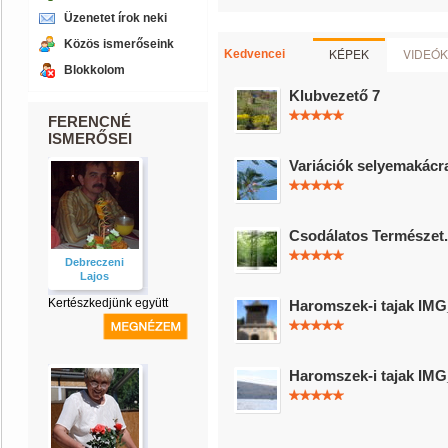
Üzenetet írok neki
Közös ismerőseink
KÉPEK
VIDEÓK
Kedvencei
Blokkolom
Klubvezető 7
FERENCNÉ
ISMERŐSEI
Variációk selyemakácr
Csodálatos Természet.
Debreczeni
Lajos
Kertészkedjünk együtt
Haromszek-i tajak IM
Haromszek-i tajak IM