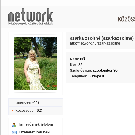
szarka zsoltné (szarkazsoltne)
http://network.hu/szarkazsoltne
Nem:
Nő
Kor:
82
Születésnap:
szeptember 30.
Település:
Budapest
Ismerősei
(44)
Közösségei
(62)
Ismerősnek jelölöm
Üzenetet írok neki