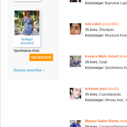
Közösségei:
Bajnokok Ligá
kóti enikő
(ency1991)
35 éves,
Őrbottyán
Közösségei:
Mozdulat Klub
Szilágyi
Józsefné
Sportmánia Klub
Kovács Márk József
(kova
28 éves,
Szajk
Közösségei:
Sportmánia K
Összes ismerőse
krizsanc jozsi
(joca3)
45 éves,
Csanádpalota
Közösségei:
Whisky klub
,
Matyas Gabor Barna
(mat
59 éves,
Covasna/Sepsisz