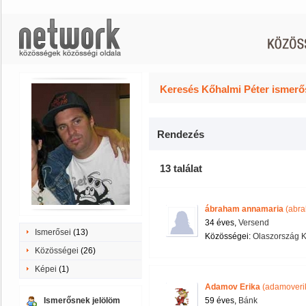
Keresés Kőhalmi Péter ismerős
Rendezés
13 találat
ábraham annamaria
(abr
34 éves,
Versend
Ismerősei
(13)
Közösségei:
Olaszország K
Közösségei
(26)
Képei
(1)
Adamov Erika
(adamoveri
Ismerősnek jelölöm
59 éves,
Bánk