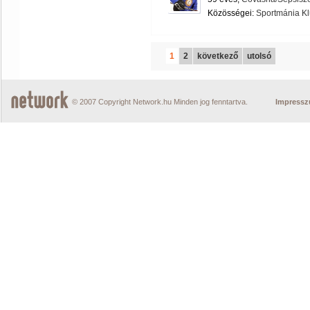
Közösségei:
Sportmánia K
1
2
következő
utolsó
© 2007 Copyright Network.hu Minden jog fenntartva.
Impress