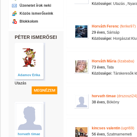
Közösségei:
Utazás
,
Nyara
Üzenetet írok neki
Közös ismerőseink
Blokkolom
Horváth Ferenc
(ferike97)
29 éves,
Sárisáp
PÉTER ISMERŐSEI
Közösségei:
Horgászat Klu
Horváth Mária
(lizababa)
73 éves,
Tata
Közösségei:
Társkeresők k
Adamov Erika
Utazás
horvath timae
(drszoszi24
38 éves,
Bököny
kincses valentin
(ugri69)
horvath timae
56 éves,
Szatmarnemeti