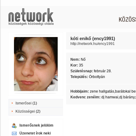
kóti enikő (ency1991)
http://network.hu/ency1991
Nem:
Nő
Kor:
35
Születésnap:
február 28.
Település:
Őrbottyán
Hobbijaim:
zene hallgatás,barátokal bes
Kedvenc zenéim:
dj hamwai,dj bárány,
Ismerősei
(1)
Közösségei
(2)
Ismerősnek jelölöm
Üzenetet írok neki