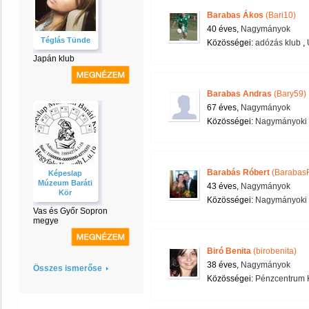
Barabas Ákos
(Bari10)
40 éves,
Nagymányok
Téglás Tünde
Közösségei:
adózás klub
,
Japán klub
Barabas Andras
(Bary59)
67 éves,
Nagymányok
Közösségei:
Nagymányoki 
Barabás Róbert
(Barabas
Képeslap
Múzeum Baráti
43 éves,
Nagymányok
Kör
Közösségei:
Nagymányoki 
Vas és Győr Sopron
megye
Biró Benita
(birobenita)
38 éves,
Nagymányok
Összes ismerőse
Közösségei:
Pénzcentrum 