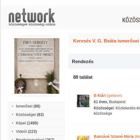
Keresés V. G. Beáta ismerősei
Rendezés
88 találat
B Klári
(gelleon)
61 éves,
Budapest
Ismerősei
(88)
Közösségei:
Közlekedés kl
közössége
Közösségei
(83)
Képei
(1489)
Videói
(223)
Baksáné Sztanó Mária
(Hu