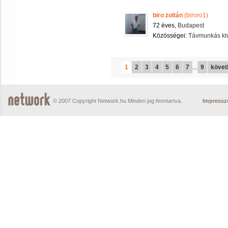
biro zoltán
(biroro1)
72 éves,
Budapest
Közösségei:
Távmunkás kl
1
2
3
4
5
6
7
...
9
követ
© 2007 Copyright Network.hu Minden jog fenntartva.
Impress