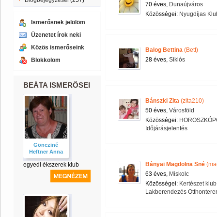
Blogbejegyzései
(257)
70 éves,
Dunaújváros
Közösségei:
Nyugdíjas Klu
Ismerősnek jelölöm
Üzenetet írok neki
Közös ismerőseink
Balog Bettina
(Bett)
28 éves,
Siklós
Blokkolom
BEÁTA ISMERŐSEI
Bánszki Zita
(zita210)
50 éves,
Városföld
Közösségei:
HOROSZKÓPG
Időjárásjelentés
Göncziné
Heftner Anna
Bányai Magdolna Sné
(ma
egyedi ékszerek klub
63 éves,
Miskolc
Közösségei:
Kertészet klub
Lakberendezés Otthontere