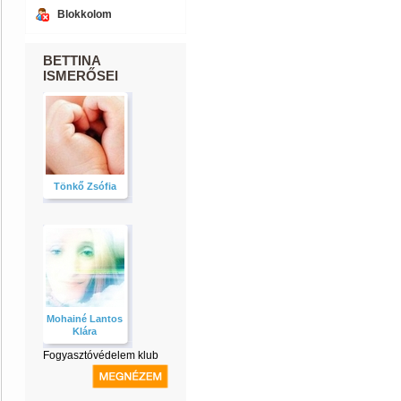
Blokkolom
BETTINA
ISMERŐSEI
Tönkő Zsófia
Mohainé Lantos
Klára
Fogyasztóvédelem klub