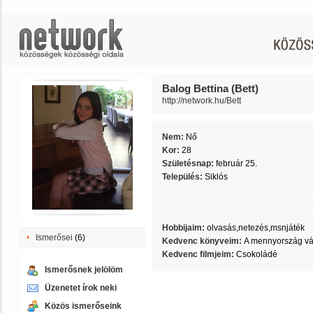
Balog Bettina (Bett)
http://network.hu/Bett
Nem:
Nő
Kor:
28
Születésnap:
február 25.
Település:
Siklós
Hobbijaim:
olvasás,netezés,msnjáték
Ismerősei
(6)
Kedvenc könyveim:
A mennyország vár
Kedvenc filmjeim:
Csokoládé
Ismerősnek jelölöm
Üzenetet írok neki
Közös ismerőseink