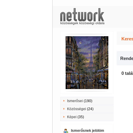
Keres
Rende
0 talá
Ismerősei
(190)
Közösségei
(24)
Képei
(35)
Ismerősnek jelölöm