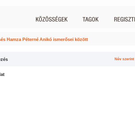
és Hamza Péterné Anikó ismerősei között
zés
Név szerint
lat