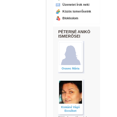
Üzenetet írok neki
Közös ismerőseink
Blokkolom
PÉTERNÉ ANIKÓ
ISMERŐSEI
Oravec Mária
Kiskáné Vágó
Erzsébet