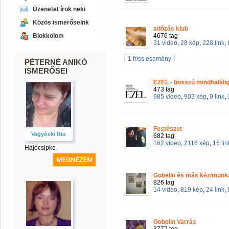
Üzenetet írok neki
Közös ismerőseink
adózás klub
Blokkolom
4676 tag
31 video
,
28 kép
,
228 link
,
1
friss esemény
PÉTERNÉ ANIKÓ
ISMERŐSEI
EZEL - bosszú mindhalálig
473 tag
985 video
,
903 kép
,
9 link
,
Festészet
Vagyócki Ria
682 tag
162 video
,
2116 kép
,
16 lin
Hajócsipke
Gobelin és más kézimunk
826 tag
14 video
,
819 kép
,
24 link
,
Gobelin Varrás