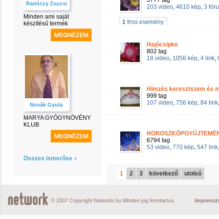
3777 tag
Radóczy Zsuzsi
203 video
,
4610 kép
,
3 fór
Minden ami saját
1
friss esemény
készítésű termék
Hajócsipke
802 tag
18 video
,
1056 kép
,
4 link
,
Hímzés keresztszem és m
999 tag
107 video
,
756 kép
,
84 link
Novák Gyula
MARYA GYÓGYNÖVÉNY
KLUB
HOROSZKÓPGYŰJTEMÉN
6794 tag
53 video
,
770 kép
,
547 link
Összes ismerőse
1
2
3
következő
utolsó
© 2007 Copyright Network.hu Minden jog fenntartva.
Impress