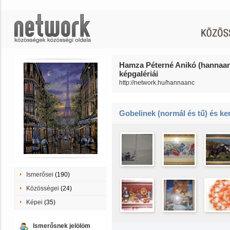
Hamza Péterné Anikó (hannaa
képgalériái
http://network.hu/hannaanc
Gobelinek (normál és tű) és k
Ismerősei
(190)
Közösségei
(24)
Képei
(35)
Ismerősnek jelölöm