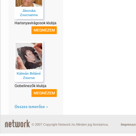
Jánoska
Zsuzsanna
Harisnyavirágosok klubja
Kálmán Béláné
Zsuzsa
Gobelinezők klubja
Összes ismerőse
© 2007 Copyright Network.hu Minden jog fenntartva.
Impress