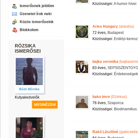
Közösségei:
A humor hívei
Ismerősnek jelölöm
Üzenetet írok neki
Közös ismerőseink
Aries Hungary
(arieshu)
Blokkolom
72 éves,
Budapest
Közösségei:
Erdélyi kere
RÓZSIKA
ISMERŐSEI
bajka veronika
(bajkavero
83 éves,
SEPSISZENTGY
Közösségei:
Érdekességek 
Bódi Mónika
bako imre
(01imrus)
Kutyakedvelők
76 éves,
Szaporca
Közösségei:
Biodinamikus 
Bakó Lászlóné
(gabicsella