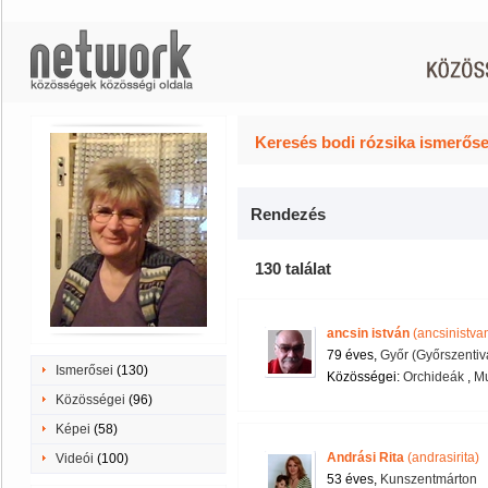
Keresés bodi rózsika ismerőse
Rendezés
130 találat
ancsin istván
(ancsinistva
79 éves,
Győr (Győrszentiv
Ismerősei
(130)
Közösségei:
Orchideák
,
Mu
Közösségei
(96)
Képei
(58)
Andrási Rita
(andrasirita)
Videói
(100)
53 éves,
Kunszentmárton