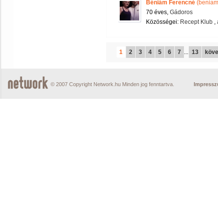
Béniám Ferencné
(beniam
70 éves,
Gádoros
Közösségei:
Recept Klub
,
1
2
3
4
5
6
7
...
13
köve
© 2007 Copyright Network.hu Minden jog fenntartva.
Impress