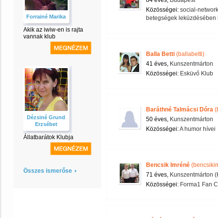
84 éves,
Budapest
Közösségei:
social-networ
Forrainé Marika
betegségek leküzdésében 
Akik az iwiw-en is rajta
vannak klub
Balla Betti
(ballabetti)
41 éves,
Kunszentmárton
Közösségei:
Esküvő Klub
Baráthné Talmácsi Dóra
(
Dézsiné Grund
50 éves,
Kunszentmárton
Erzsébet
Közösségei:
A humor hívei
Állatbarátok Klubja
Bencsik Imréné
(bencsiki
Összes ismerőse
71 éves,
Kunszentmárton (
Közösségei:
Forma1 Fan C