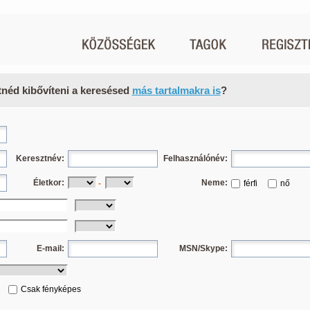
tnéd kibővíteni a keresésed
más tartalmakra is
?
Keresztnév:
Felhasználónév:
Életkor:
Neme:
-
férfi
nő
E-mail:
MSN/Skype:
Csak fényképes