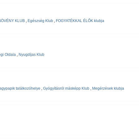
NÖVÉNY KLUB
,
Egészség Klub
,
FOGYATÉKKAL ÉLŐK klubja
gi Oldala
,
Nyugdíjas Klub
gypapik találkozóhelye
,
Gyógyításról másképp Klub
,
Megérzések klubja