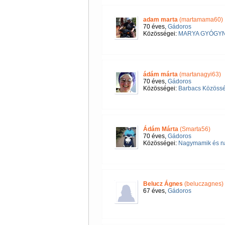
adam marta
(martamama60)
70 éves,
Gádoros
Közösségei:
MARYA GYÓGY
ádám márta
(martanagyi63)
70 éves,
Gádoros
Közösségei:
Barbacs Közössé
Ádám Márta
(Smarta56)
70 éves,
Gádoros
Közösségei:
Nagymamik és na
Belucz Ágnes
(beluczagnes)
67 éves,
Gádoros