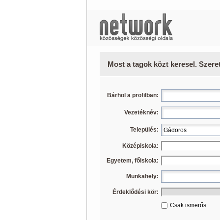
Most a tagok közt keresel. Szere
Bárhol a profilban:
Vezetéknév:
Település:
Középiskola:
Egyetem, főiskola:
Munkahely:
Érdeklődési kör:
Csak ismerős