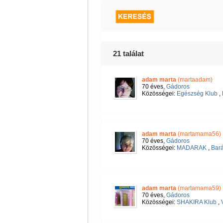
21 találat
adam marta
(martaadam)
70 éves,
Gádoros
Közösségei:
Egészség Klub
,
adam marta
(martamama56)
70 éves,
Gádoros
Közösségei:
MADARAK
,
Bará
adam marta
(martamama59)
70 éves,
Gádoros
Közösségei:
SHAKIRA Klub
,