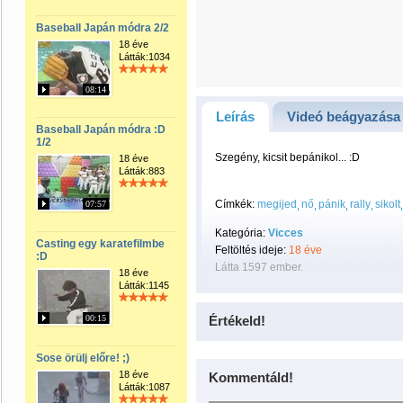
Baseball Japán módra 2/2
18 éve
Látták:1034
08:14
Leírás
Videó beágyazása
Baseball Japán módra :D
1/2
Szegény, kicsit bepánikol... :D
18 éve
Látták:883
Címkék:
megijed
nő
pánik
rally
sikolt
07:57
Kategória:
Vicces
Casting egy karatefilmbe
Feltöltés ideje:
18 éve
:D
Látta 1597 ember.
18 éve
Látták:1145
00:15
Értékeld!
Sose örülj előre! ;)
18 éve
Kommentáld!
Látták:1087