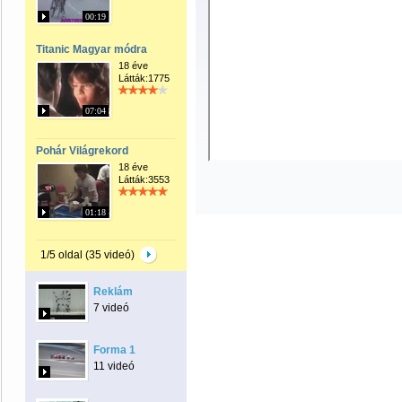
00:19
Titanic Magyar módra
18 éve
Látták:1775
07:04
Pohár Világrekord
18 éve
Látták:3553
01:18
1/5 oldal (35 videó)
Reklám
7 videó
Forma 1
11 videó