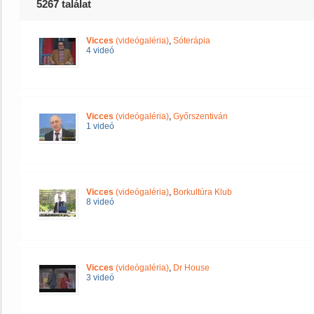
5267 találat
Vicces
(videógaléria)
,
Sóterápia
4 videó
Vicces
(videógaléria)
,
Győrszentiván
1 videó
Vicces
(videógaléria)
,
Borkultúra Klub
8 videó
Vicces
(videógaléria)
,
Dr House
3 videó