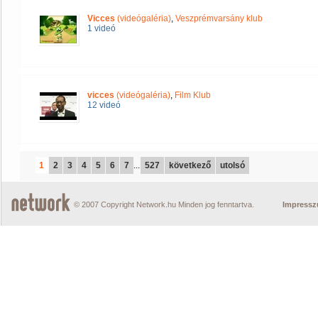
Vicces
(videógaléria)
,
Veszprémvarsány klub
1 videó
vicces
(videógaléria)
,
Film Klub
12 videó
1
2
3
4
5
6
7
...
527
következő
utolsó
© 2007 Copyright Network.hu Minden jog fenntartva.
Impress