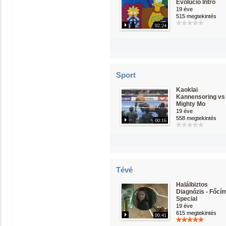
Evolúció Intro
19 éve
515 megtekintés
02:24
Sport
Kaoklai
Kannensoring vs
Mighty Mo
19 éve
558 megtekintés
00:16
Tévé
Halálbiztos
Diagnózis - Főcím
Special
19 éve
615 megtekintés
00:41