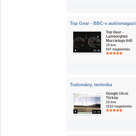
Top Gear - BBC-s autósmagazi
Top Gear -
Lamborghini
Murcielago 640
19 éve
597 megtekintés
09:49
Tudomány, technika
Google Utcai
Térkép
19 éve
1516 megtekintés
01:44