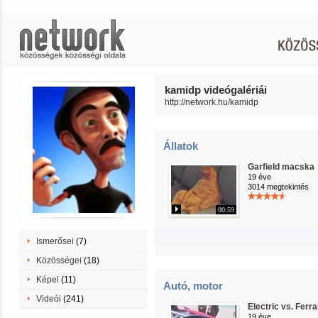
kamidp videógalériái
http://network.hu/kamidp
Állatok
Garfield macska
19 éve
3014 megtekintés
00:59
Ismerősei
(7)
Közösségei
(18)
Képei
(11)
Autó, motor
Videói
(241)
Electric vs. Ferra
19 éve