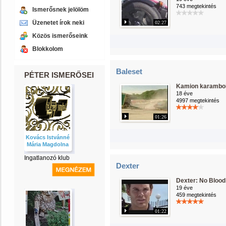
743 megtekintés
Ismerősnek jelölöm
Üzenetet írok neki
02:27
Közös ismerőseink
Blokkolom
Baleset
PÉTER ISMERŐSEI
Kamion karambo
18 éve
4997 megtekintés
01:26
Kovács Istvánné
Mária Magdolna
Ingatlanozó klub
Dexter
Dexter: No Blood
19 éve
459 megtekintés
01:22