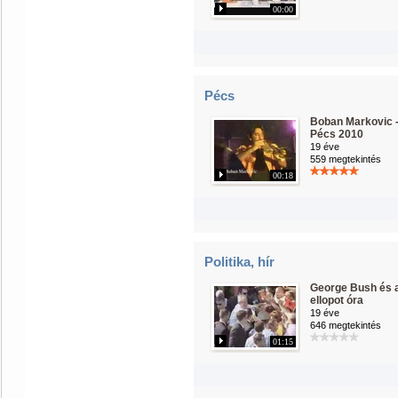
00:00
Pécs
Boban Markovic 
Pécs 2010
19 éve
559 megtekintés
00:18
Politika, hír
George Bush és 
ellopot óra
19 éve
646 megtekintés
01:15