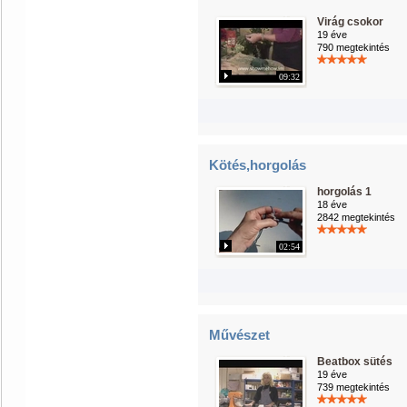
Virág csokor
19 éve
790 megtekintés
09:32
Kötés,horgolás
horgolás 1
18 éve
2842 megtekintés
02:54
Művészet
Beatbox sütés
19 éve
739 megtekintés