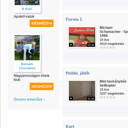
B Klári
Apokrif-iratok
Forma 1
Michael
Schumacher - Sp
1998
18 éve
4019 megtekintés
03:48
Bernáth
Zsuzsanna
Hobbi, játék
Magyarországon élünk
klub
Mini tavirányitós
helikopter
18 éve
3197 megtekintés
01:00
Összes ismerőse
Kert