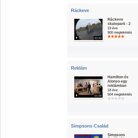
Ráckeve
Ráckeve
skatepark - 2
19 éve
900 megtekintés
02:03
Reklám
Hamilton és
Alonso egy
reklámban
18 éve
504 megtekintés
01:00
Simpsons Család
Simpsons