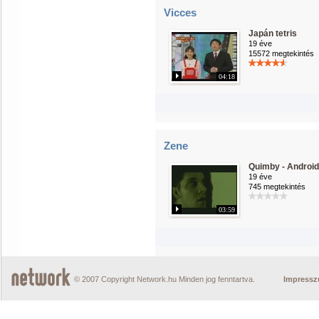
Vicces
Japán tetris
19 éve
15572 megtekintés
04:18
Zene
Quimby - Androi
19 éve
745 megtekintés
03:59
© 2007 Copyright Network.hu Minden jog fenntartva.
Impress